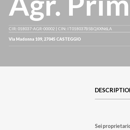
Agr. Prim
CIR: 018037-AGR-00002 | CIN: IT018037B5BQXXN6LA
Via Madonna 109
,
27045
CASTEGGIO
DESCRIPTIO
Sei proprietari