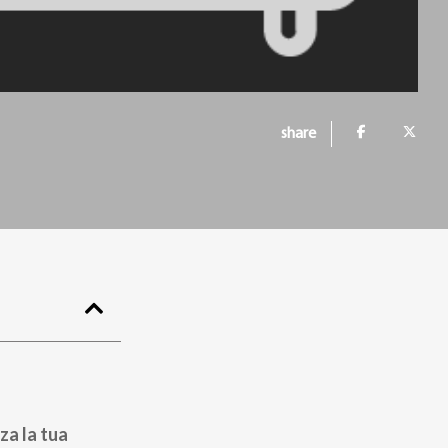
share
za la tua