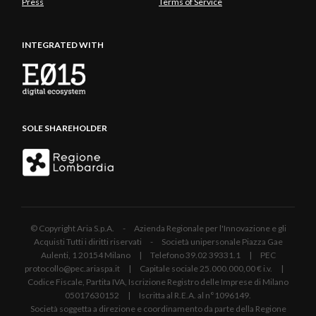
Press
Terms of Service
INTEGRATED WITH
SOLE SHAREHOLDER
© Copyright Aria S.p.A. - Azienda Regionale per l'Innovazione e gli
Acquisti Tutti i diritti riservati - Società unipersonale Piazza Gae
Aulenti, 1 20154 Milano | Telefono 39.02 39331.1 | PEC
protocollo@pec.ariaspa.it | Capitale sociale 25.000.000,00 € i.v. |
Codice Fiscale, Partita IVA, Iscrizione Registro delle Imprese di Milano
05017630152 | Iscritta al R.E.A. al n°1096149.
Società soggetta a direzione e coordinamento da parte della Regione