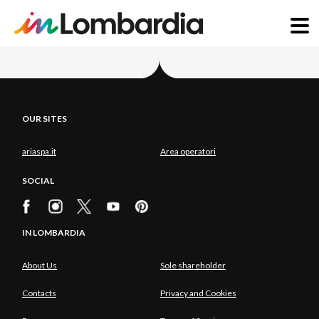
Skip
to
main
content
OUR SITES
ariaspa.it
Area operatori
SOCIAL
IN LOMBARDIA
About Us
Sole shareholder
Contacts
Privacy and Cookies