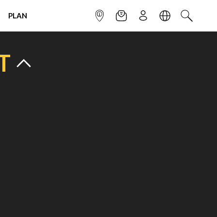
PLAN
INFOPOINT
NEWSLETTER
SIGN UP
LANGUAGE
SEARCH
T