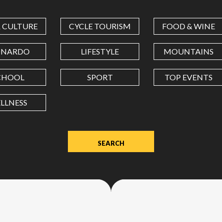
COORDINATES
& CULTURE
CYCLE TOURISM
FOOD & WINE
LATITUDE
ONARDO
LIFESTYLE
MOUNTAINS
CHOOL
SPORT
TOP EVENTS
LONGITUDE
LLNESS
Value
in
decimal
degrees.
Use
dot
(.)
as
decimal