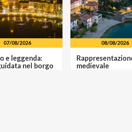
07/08/2026
08/08/2026
go e leggenda:
Rappresentazion
 guidata nel borgo
medievale
fortificato di Lecco - 07 agosto 2026
to a Mario Cermenati Piazza
località borgo di Castello l
ti, Lecco, 23900
23827, Lierna, LC
E
ART & CULTURE