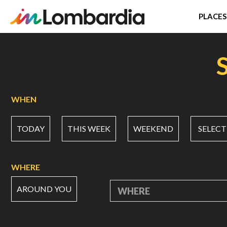
PLACES
Skip
to
main
content
WHEN
TODAY
THIS WEEK
WEEKEND
SELECT
WHERE
AROUND YOU
WHERE