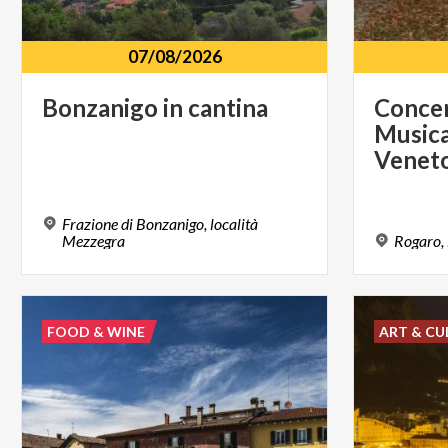
07/08/2026
Bonzanigo
in
cantina
Concer
Musica
Venet
Frazione di Bonzanigo, località
Mezzegra
Rogaro,
FOOD & WINE
ART & CU