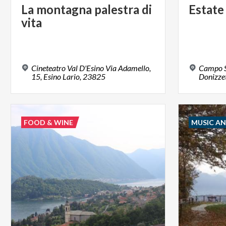
La
montagna
palestra
di
Estate
vita
Cineteatro Val D'Esino Via Adamello,
Campo S
15, Esino Lario, 23825
Donizzet
FOOD & WINE
MUSIC A