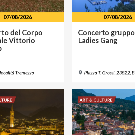
07/08/2026
07/08/2026
to del Corpo
Concerto
gruppo
le Vittorio
Ladies
Gang
o
località
Tremezzo
Piazza
T.
Grossi,
23822,
B
LTURE
ART & CULTURE