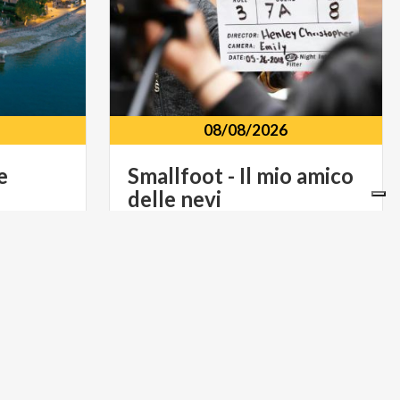
08/08/2026
e
Smallfoot
-
Il
mio
amico
delle
nevi
oc. Castello,
Piani Resinelli Piazza della Chiesa,
Abbadia Lariana, 23821
ART & CULTURE