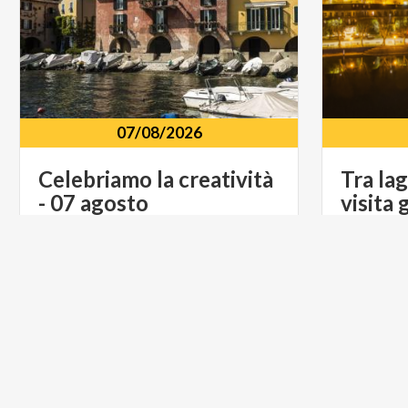
07/08/2026
Celebriamo
la
creatività
Tra la
-
07
agosto
visita
Piazza Italia e Piazza Garibaldi
Monumen
Mandello del Lario, 23826
Cermena
FOOD & WINE
LIFESTYL