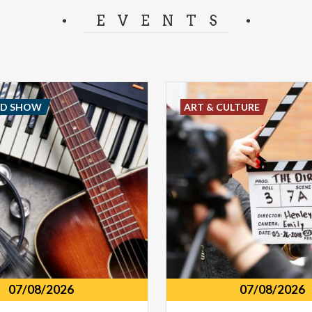
separator.
EVENTS
ND SHOW
ART & CULTURE
07/08/2026
07/08/2026