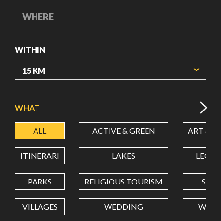
WHERE
WITHIN
ORIGIN COORDINATES
WHAT
ALL
ACTIVE & GREEN
ART & C
LATITUDE
ITINERARI
LAKES
LEON
LONGITUDE
PARKS
RELIGIOUS TOURISM
SCH
VILLAGES
WEDDING
WELL
Value in decimal degrees. Use dot (.) as decimal separator.