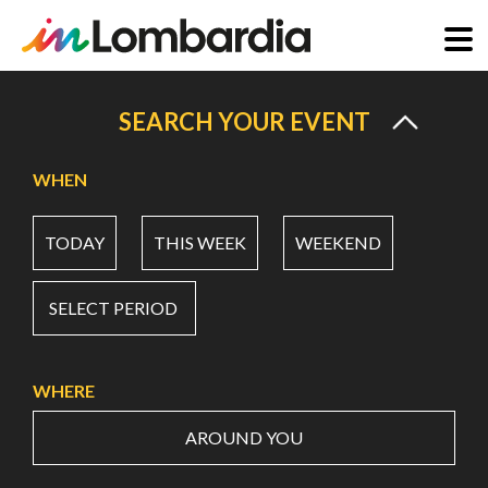
Skip
to
SEARCH YOUR EVENT
main
content
WHEN
TODAY
THIS WEEK
WEEKEND
SELECT PERIOD
WHERE
AROUND YOU