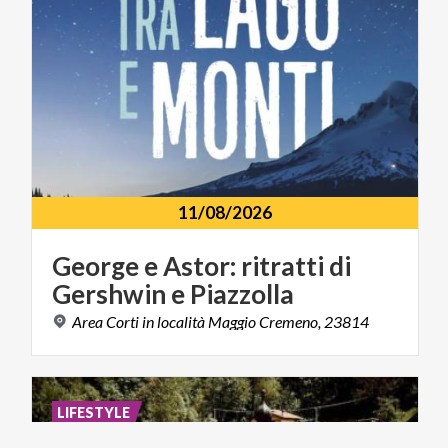
11/08/2026
George
e
Astor:
ritratti
di
Gershwin
e
Piazzolla
Area
Corti
in
località
Maggio
Cremeno,
23814
LIFESTYLE