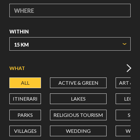
WHERE
WITHIN
ORIGIN COORDINATES
WHAT
ALL
ACTIVE & GREEN
ART & C
LATITUDE
ITINERARI
LAKES
LEON
LONGITUDE
PARKS
RELIGIOUS TOURISM
SCH
VILLAGES
WEDDING
WELL
Value in decimal degrees. Use dot (.) as decimal separator.