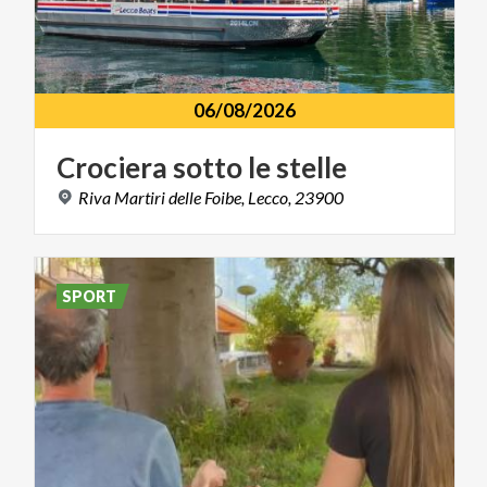
06/08/2026
Crociera
sotto
le
stelle
Riva
Martiri
delle
Foibe,
Lecco,
23900
SPORT