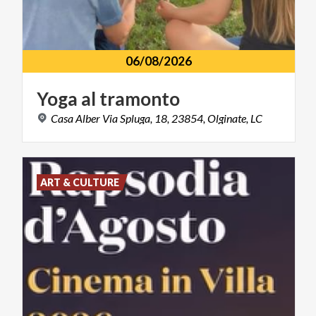
06/08/2026
Yoga
al
tramonto
Casa
Alber
Via
Spluga,
18,
23854,
Olginate,
LC
ART & CULTURE