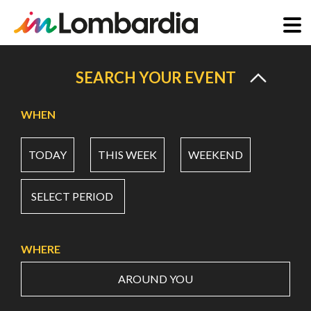
Skip
to
SEARCH YOUR EVENT
main
content
WHEN
TODAY
THIS WEEK
WEEKEND
SELECT PERIOD
WHERE
AROUND YOU