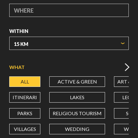
WHERE
WITHIN
ORIGIN COORDINATES
WHAT
ALL
ACTIVE & GREEN
ART & C
LATITUDE
ITINERARI
LAKES
LEON
LONGITUDE
PARKS
RELIGIOUS TOURISM
SCH
VILLAGES
WEDDING
WELL
Value in decimal degrees. Use dot (.) as decimal separator.