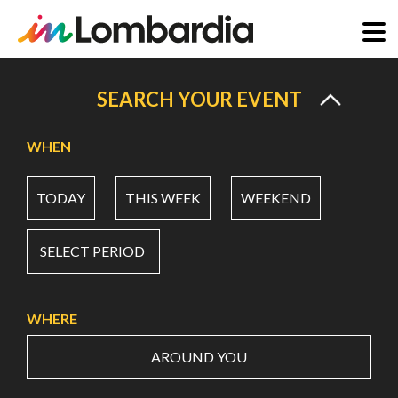
Skip
to
SEARCH YOUR EVENT
main
content
WHEN
TODAY
THIS WEEK
WEEKEND
SELECT PERIOD
WHERE
AROUND YOU