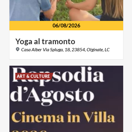
06/08/2026
Yoga
al
tramonto
Casa
Alber
Via
Spluga,
18,
23854,
Olginate,
LC
ART & CULTURE