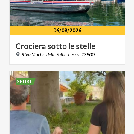
06/08/2026
Crociera
sotto
le
stelle
Riva
Martiri
delle
Foibe,
Lecco,
23900
SPORT