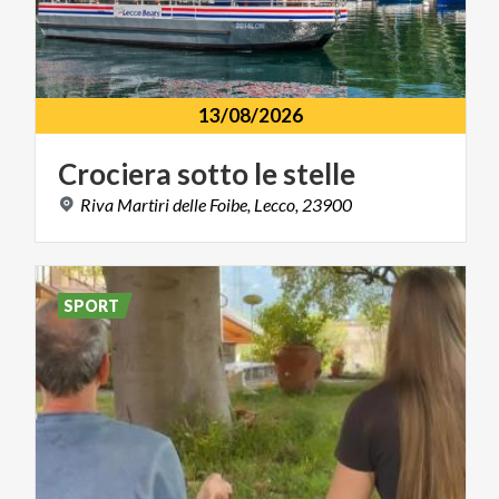
13/08/2026
Crociera
sotto
le
stelle
Riva
Martiri
delle
Foibe,
Lecco,
23900
SPORT