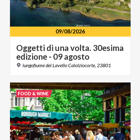
09/08/2026
Oggetti
di
una
volta.
30esima
edizione
-
09
agosto
lungofiume
del
Lavello
Calolziocorte,
23801
FOOD & WINE