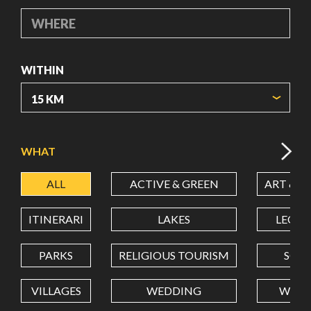
WHERE
WITHIN
ORIGIN COORDINATES
WHAT
ALL
ACTIVE & GREEN
ART & C
LATITUDE
ITINERARI
LAKES
LEON
LONGITUDE
PARKS
RELIGIOUS TOURISM
SCH
VILLAGES
WEDDING
WELL
Value in decimal degrees. Use dot (.) as decimal separator.