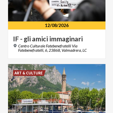
12/08/2026
IF
-
gli
amici
immaginari
Centro Culturale Fatebenefratelli Via
Fatebenefratelli, 6, 23868, Valmadrera, LC
ART & CULTURE