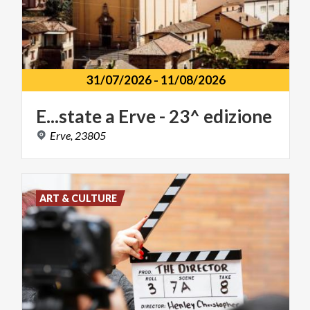
31/07/2026
-
11/08/2026
E...state
a
Erve
-
23^
edizione
Erve,
23805
ART & CULTURE