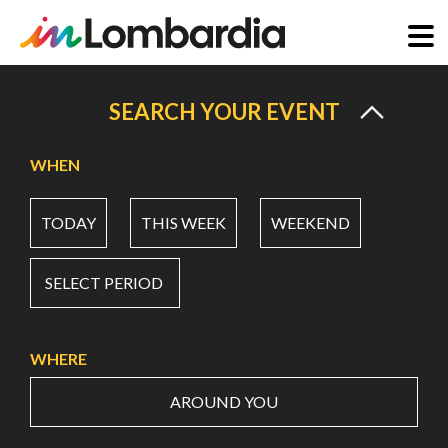
Skip
to
SEARCH YOUR EVENT
main
content
WHEN
TODAY
THIS WEEK
WEEKEND
SELECT PERIOD
WHERE
AROUND YOU