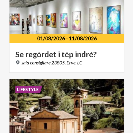
01/08/2026
-
11/08/2026
Se
regòrdet
i
tép
indré?
sala
consigliare
23805,
Erve,
LC
LIFESTYLE