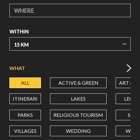
WHERE
WITHIN
ORIGIN COORDINATES
WHAT
ALL
ACTIVE & GREEN
ART & C
LATITUDE
ITINERARI
LAKES
LEON
LONGITUDE
PARKS
RELIGIOUS TOURISM
SCH
VILLAGES
WEDDING
WELL
Value in decimal degrees. Use dot (.) as decimal separator.