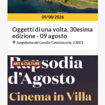
09/08/2026
Oggetti
di
una
volta.
30esima
edizione
-
09
agosto
lungofiume
del
Lavello
Calolziocorte,
23801
ART & CULTURE