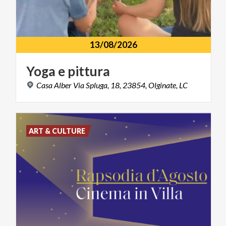
13/08/2026
Yoga
e
pittura
Casa
Alber
Via
Spluga,
18,
23854,
Olginate,
LC
ART & CULTURE