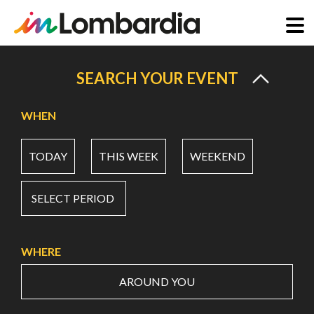
Skip
to
SEARCH YOUR EVENT
main
content
WHEN
TODAY
THIS WEEK
WEEKEND
SELECT PERIOD
WHERE
AROUND YOU