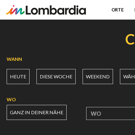
ORTE
Direkt
zum
C
Inhalt
WANN
HEUTE
DIESE WOCHE
WEEKEND
WÄHL
WO
GANZ IN DEINER NÄHE
WO