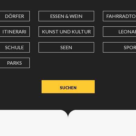
DÖRFER
ESSEN & WEIN
FAHRRADTO
BREITENGRAD
ITINERARI
KUNST UND KULTUR
LEONA
LÄNGENGRAD
SCHULE
SEEN
SPO
PARKS
Wert
in
Dezimalgrad.
Punkt
(.)
als
Dezimalzeichen
verwenden.