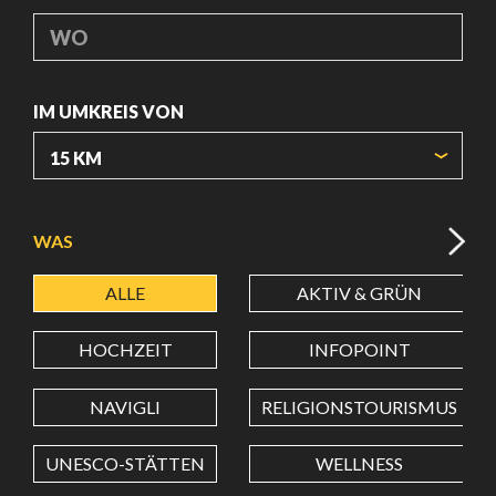
WO
IM UMKREIS VON
URSPRUNGSKOORDINATEN
WAS
ALLE
AKTIV & GRÜN
BREITENGRAD
HOCHZEIT
INFOPOINT
LÄNGENGRAD
NAVIGLI
RELIGIONSTOURISMUS
UNESCO-STÄTTEN
WELLNESS
Wert in Dezimalgrad. Punkt (.) als Dezimalzeichen