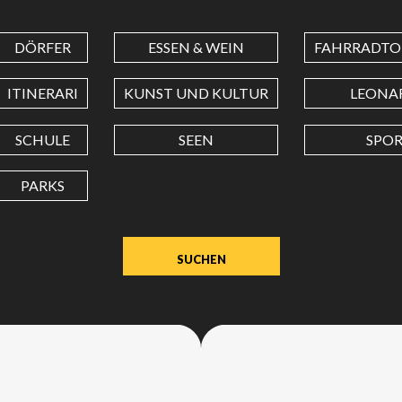
DÖRFER
ESSEN & WEIN
FAHRRADTO
BREITENGRAD
ITINERARI
KUNST UND KULTUR
LEONA
LÄNGENGRAD
SCHULE
SEEN
SPO
PARKS
Wert
in
Dezimalgrad.
Punkt
(.)
als
Dezimalzeichen
verwenden.