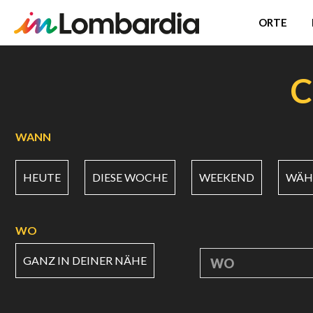
ORTE
Direkt
zum
C
Inhalt
WANN
HEUTE
DIESE WOCHE
WEEKEND
WÄHL
WO
GANZ IN DEINER NÄHE
WO