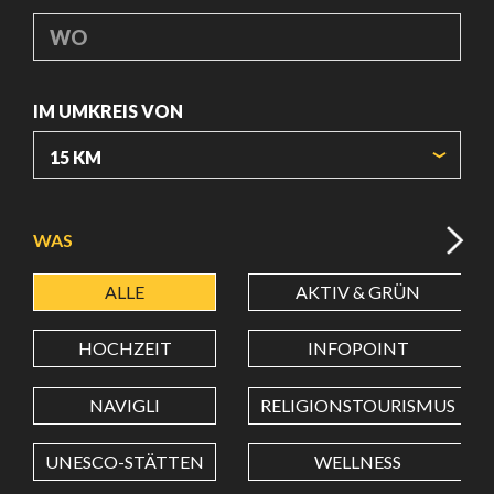
WO
IM UMKREIS VON
URSPRUNGSKOORDINATEN
WAS
ALLE
AKTIV & GRÜN
BREITENGRAD
HOCHZEIT
INFOPOINT
LÄNGENGRAD
NAVIGLI
RELIGIONSTOURISMUS
UNESCO-STÄTTEN
WELLNESS
Wert in Dezimalgrad. Punkt (.) als Dezimalzeichen