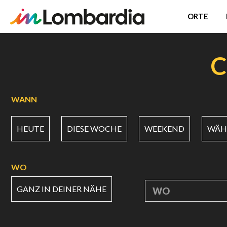
ORTE
Direkt
zum
C
Inhalt
WANN
HEUTE
DIESE WOCHE
WEEKEND
WÄHL
WO
GANZ IN DEINER NÄHE
WO