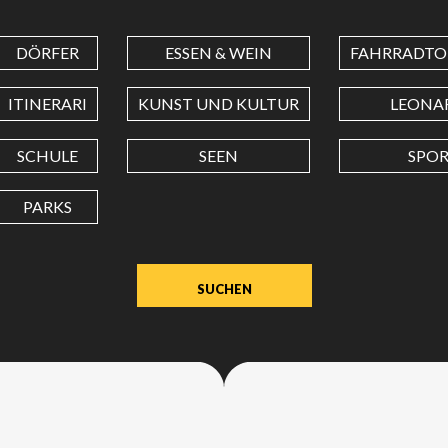
DÖRFER
ESSEN & WEIN
FAHRRADTO
BREITENGRAD
ITINERARI
KUNST UND KULTUR
LEONA
LÄNGENGRAD
SCHULE
SEEN
SPO
PARKS
Wert
in
Dezimalgrad.
Punkt
(.)
als
Dezimalzeichen
verwenden.