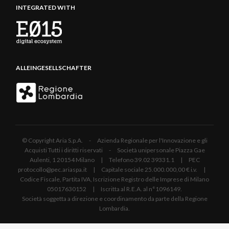
INTEGRATED WITH
ALLEINGESELLSCHAFTER
© Copyright Aria S.p.A. - Azienda Regionale per l'Innovazione e gli
Acquisti Tutti i diritti riservati - Società unipersonale Piazza Gae
Aulenti, 1 20154 Milano | Telefono 39.02 39331.1 | PEC
protocollo@pec.ariaspa.it | Capitale sociale 25.000.000,00 € i.v. |
Codice Fiscale, Partita IVA, Iscrizione Registro delle Imprese di Milano
05017630152 | Iscritta al R.E.A. al n°1096149.
Società soggetta a direzione e coordinamento da parte della Regione
Lombardia.