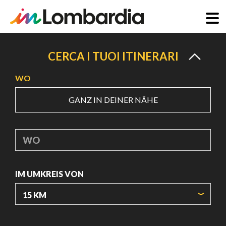
Direkt
zum
CERCA I TUOI ITINERARI
Inhalt
WO
GANZ IN DEINER NÄHE
WO
IM UMKREIS VON
URSPRUNGSKOORDINATEN