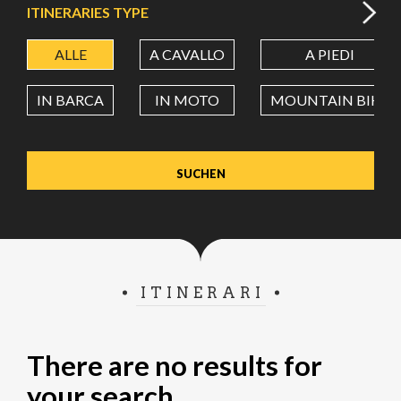
ITINERARIES TYPE
ALLE
A CAVALLO
A PIEDI
BREITENGRAD
IN BARCA
IN MOTO
MOUNTAIN BIKE
LÄNGENGRAD
Wert in Dezimalgrad. Punkt (.) als Dezimalzeichen
verwenden.
ITINERARI
There are no results for
your search