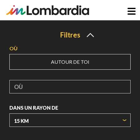
Aller
au
Filtres
contenu
OÙ
principal
AUTOUR DE TOI
OÙ
DANS UN RAYON DE
ORIGIN COORDINATES