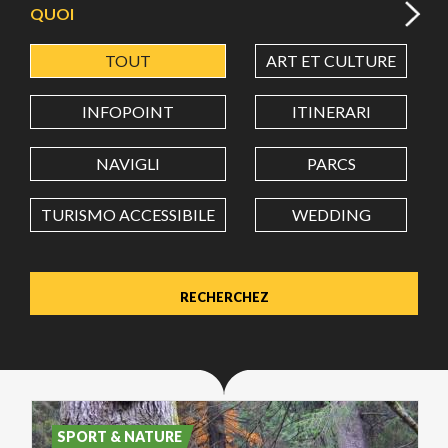
QUOI
TOUT
ART ET CULTURE
LATITUDE
INFOPOINT
ITINERARI
LONGITUDE
NAVIGLI
PARCS
TURISMO ACCESSIBILE
WEDDING
Value in decimal degrees. Use dot (.) as decimal separator.
SPORT & NATURE