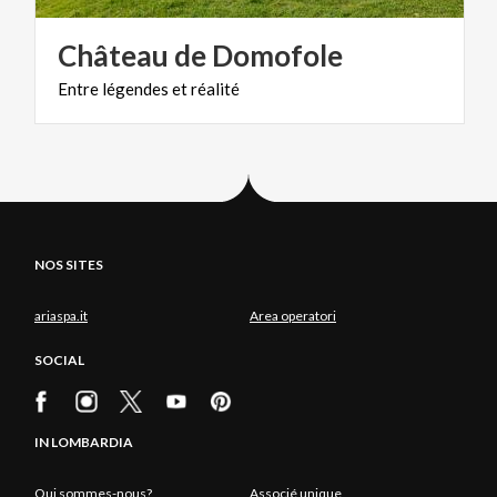
Château
de
Domofole
Entre
légendes
et
réalité
NOS SITES
ariaspa.it
Area operatori
SOCIAL
IN LOMBARDIA
Qui sommes-nous?
Associé unique