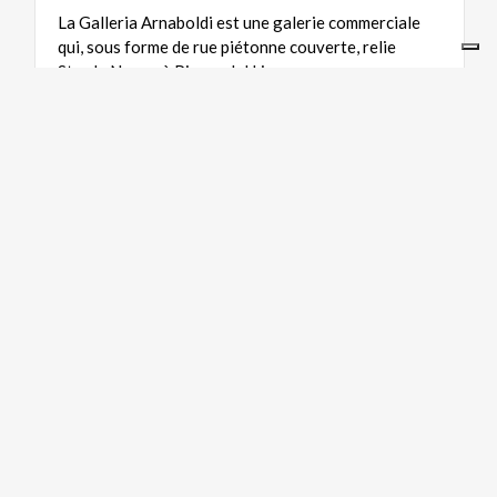
La Galleria Arnaboldi est une galerie commerciale
qui, sous forme de rue piétonne couverte, relie
Strada Nuova à Piazza del Lino
TOURISME RELIGIEUX