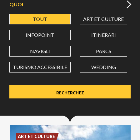
QUOI
TOUT
ART ET CULTURE
LATITUDE
INFOPOINT
ITINERARI
LONGITUDE
NAVIGLI
PARCS
TURISMO ACCESSIBILE
WEDDING
Value in decimal degrees. Use dot (.) as decimal separator.
ART ET CULTURE