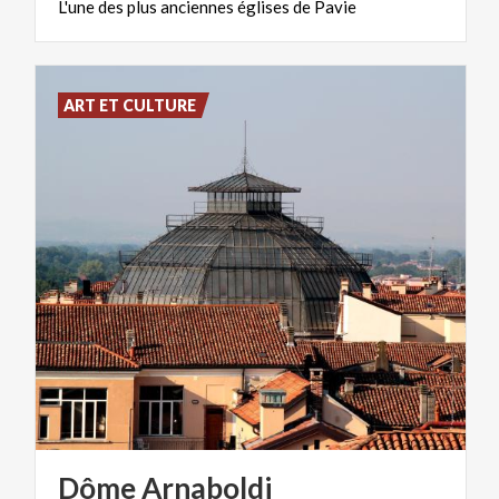
L'une
des
plus
anciennes
églises
de
Pavie
ART ET CULTURE
Dôme
Arnaboldi