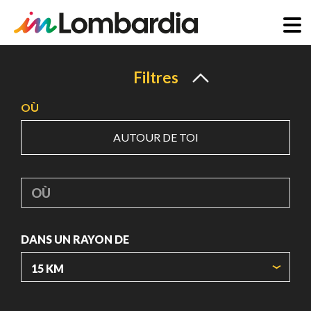
Aller
au
Filtres
contenu
OÙ
principal
AUTOUR DE TOI
OÙ
DANS UN RAYON DE
ORIGIN COORDINATES