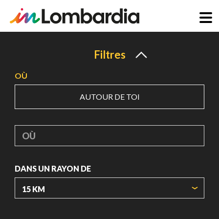
Aller
au
Filtres
contenu
OÙ
principal
AUTOUR DE TOI
OÙ
DANS UN RAYON DE
ORIGIN COORDINATES