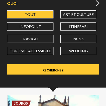
QUOI
TOUT
ART ET CULTURE
LATITUDE
INFOPOINT
ITINERARI
LONGITUDE
NAVIGLI
PARCS
TURISMO ACCESSIBILE
WEDDING
Value in decimal degrees. Use dot (.) as decimal separator.
BOURGS