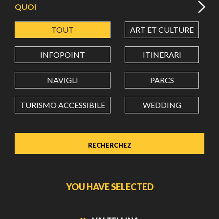
QUOI
TOUT
ART ET CULTURE
LATITUDE
INFOPOINT
ITINERARI
LONGITUDE
NAVIGLI
PARCS
TURISMO ACCESSIBILE
WEDDING
Value in decimal degrees. Use dot (.) as decimal separator.
YOU HAVE SELECTED