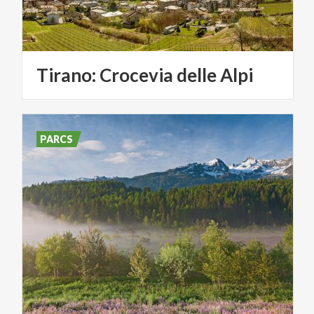
Tirano:
Crocevia
delle
Alpi
PARCS