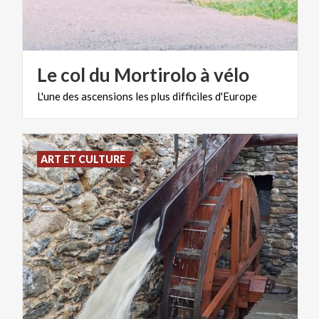
Le
col
du
Mortirolo
à
vélo
L'une
des
ascensions
les
plus
difficiles
d'Europe
ART ET CULTURE