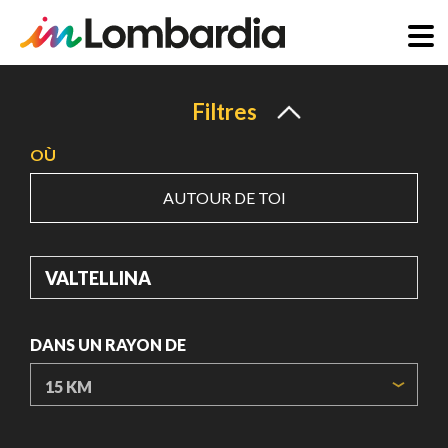
Aller
au
Filtres
contenu
OÙ
principal
AUTOUR DE TOI
OÙ
DANS UN RAYON DE
ORIGIN COORDINATES