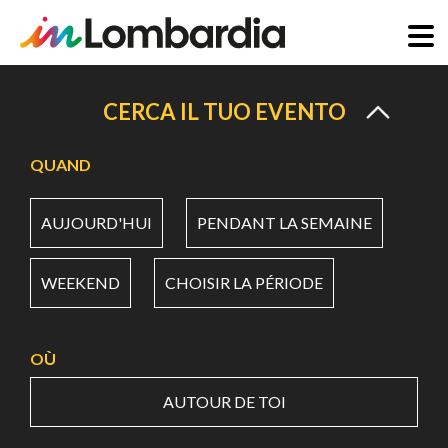
Aller
au
CERCA IL TUO EVENTO
contenu
principal
QUAND
AUJOURD'HUI
PENDANT LA SEMAINE
WEEKEND
CHOISIR LA PÉRIODE
OÙ
AUTOUR DE TOI