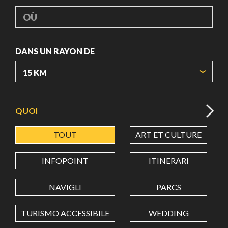
OÙ
DANS UN RAYON DE
ORIGIN COORDINATES
QUOI
TOUT
ART ET CULTURE
LATITUDE
INFOPOINT
ITINERARI
LONGITUDE
NAVIGLI
PARCS
TURISMO ACCESSIBILE
WEDDING
Value in decimal degrees. Use dot (.) as decimal separator.