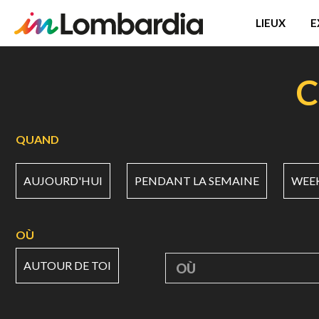
LIEUX
E
Aller
au
C
contenu
principal
QUAND
AUJOURD'HUI
PENDANT LA SEMAINE
WEE
OÙ
AUTOUR DE TOI
OÙ