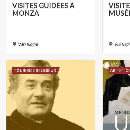
VISITES
GUIDÉES
À
VISIT
MONZA
MUSÉ
Vari
luoghi
Via
Reg
TOURISME RELIGIEUX
ART ET C