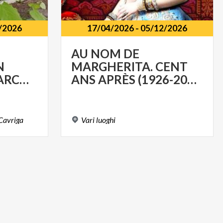
/2026
17/04/2026
-
05/12/2026
AU NOM DE
N
MARGHERITA. CENT
TOURISTIQUE PARCO PORTA MONZA
ANS APRÈS (1926-2026)
Cavriga
Vari
luoghi