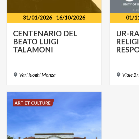
31/01/2026
-
16/10/2026
01/1
CENTENARIO DEL
UR-RA
BEATO LUIGI
RELIG
TALAMONI
Vari
luoghi
Monza
Viale
Br
ART ET CULTURE