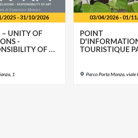
1/2025
-
31/10/2026
03/04/2026
-
01/11
 – UNITY OF
POINT
IONS -
D'INFORMATIO
RESPONSIBILITY OF ART
ianza,
1
Parco
Porta
Monza,
viale