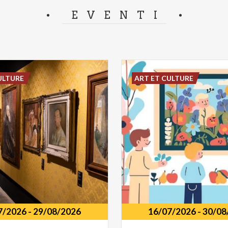
separator.
EVENTI
ULTURE
ART ET CULTURE
7/2026
-
29/08/2026
16/07/2026
-
30/08