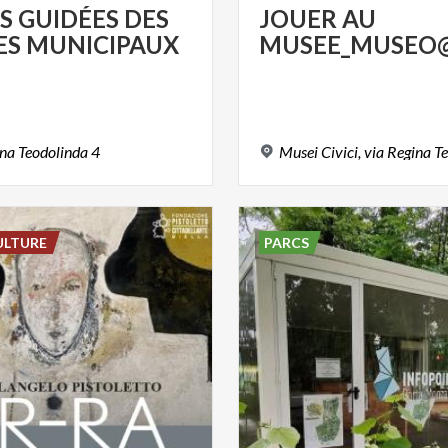
ES
GUIDÉES
DES
JOUER
AU
ES
MUNICIPAUX
MUSEE_MUSEO@
ina
Teodolinda
4
Musei
Civici,
via
Regina
Te
ULTURE
PARCS