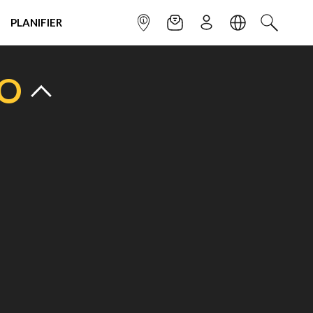
PLANIFIER
POINT INFO
NEWSLETTER
S'INSCRIRE
LANGUE
RECHERC
TO