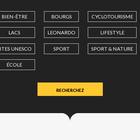
COORDINATES
BIEN-ÊTRE
BOURGS
CYCLOTOURISME
LATITUDE
LACS
LEONARDO
LIFESTYLE
SITES UNESCO
SPORT
SPORT & NATURE
LONGITUDE
ÉCOLE
Value
in
decimal
degrees.
Use
dot
(.)
as
decimal