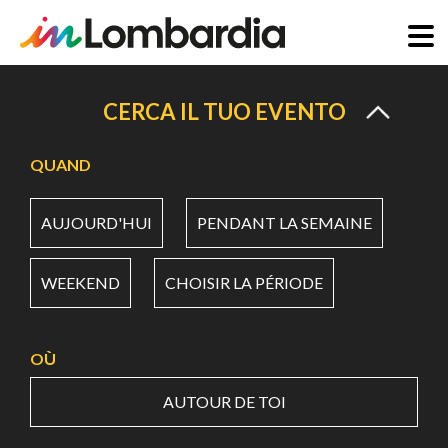
Aller
au
CERCA IL TUO EVENTO
contenu
principal
QUAND
AUJOURD'HUI
PENDANT LA SEMAINE
WEEKEND
CHOISIR LA PÉRIODE
OÙ
AUTOUR DE TOI