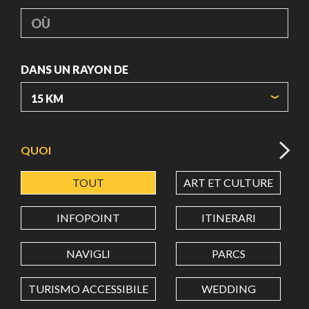
OÙ
DANS UN RAYON DE
ORIGIN COORDINATES
QUOI
TOUT
ART ET CULTURE
LATITUDE
INFOPOINT
ITINERARI
LONGITUDE
NAVIGLI
PARCS
TURISMO ACCESSIBILE
WEDDING
Value in decimal degrees. Use dot (.) as decimal separator.