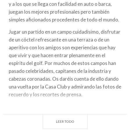
navegación
y a los que se llega con facilidad en auto o barca,
juegan los mejores profesionales pero también
simples aficionados procedentes de todo el mundo.
Jugar un partido en un campo cuidadísimo, disfrutar
de un cóctel refrescante en una terraza o de un
aperitivo con los amigos son experiencias que hay
que vivir y que hacen entrar plenamente en el
espíritu del golf. Por muchos de estos campos han
pasado celebridades, capitanes de la industria y
cabezas coronadas. Os daréis cuenta de ello dando
una vuelta por la Casa Club y admirando las fotos de
recuerdo y los recortes de prensa.
Para que las vacaciones sean todavía más mágicas,
una amplia oferta de hoteles, villas históricas,
dependencias con vistas a algunos hoyos famosos
LEER TODO
ofrecen alojamientos de todos los niveles de