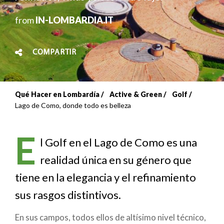
from
IN-LOMBARDIA.IT
COMPARTIR
Qué Hacer en Lombardía
Active & Green
Golf
Sobrescribir
Lago de Como, donde todo es belleza
enlaces
E
de
l Golf en el Lago de Como es una
realidad única en su género que
ayuda
tiene en la elegancia y el refinamiento
a
sus rasgos distintivos.
la
En sus campos, todos ellos de altísimo nivel técnico,