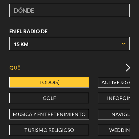
DÓNDE
EN EL RADIO DE
ORIGIN COORDINATES
QUÉ
TODO(S)
ACTIVE & GREE
LATITUD
GOLF
INFOPOINT
LONGITUD
MÚSICA Y ENTRETENIMIENTO
NAVIGLI
TURISMO RELIGIOSO
WEDDING
Value in decimal degrees. Use dot (.) as decimal separator.