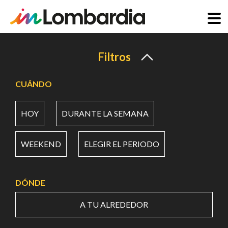
Pasar
al
Filtros
contenido
principal
CUÁNDO
HOY
DURANTE LA SEMANA
WEEKEND
ELEGIR EL PERIODO
DÓNDE
A TU ALREDEDOR