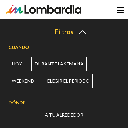
Pasar
al
Filtros
contenido
principal
CUÁNDO
HOY
DURANTE LA SEMANA
WEEKEND
ELEGIR EL PERIODO
DÓNDE
A TU ALREDEDOR