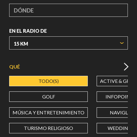
DÓNDE
EN EL RADIO DE
ORIGIN COORDINATES
QUÉ
TODO(S)
ACTIVE & GREE
LATITUD
GOLF
INFOPOINT
LONGITUD
MÚSICA Y ENTRETENIMIENTO
NAVIGLI
TURISMO RELIGIOSO
WEDDING
Value in decimal degrees. Use dot (.) as decimal separator.