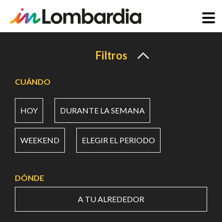
Pasar
al
Filtros
contenido
principal
CUÁNDO
HOY
DURANTE LA SEMANA
WEEKEND
ELEGIR EL PERIODO
DÓNDE
A TU ALREDEDOR