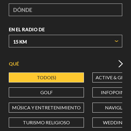
DÓNDE
EN EL RADIO DE
ORIGIN COORDINATES
QUÉ
TODO(S)
ACTIVE & GREE
LATITUD
GOLF
INFOPOINT
LONGITUD
MÚSICA Y ENTRETENIMIENTO
NAVIGLI
TURISMO RELIGIOSO
WEDDING
Value in decimal degrees. Use dot (.) as decimal separator.