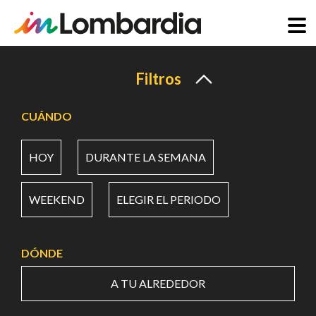
Pasar
al
Filtros
contenido
principal
CUÁNDO
HOY
DURANTE LA SEMANA
WEEKEND
ELEGIR EL PERIODO
DÓNDE
A TU ALREDEDOR