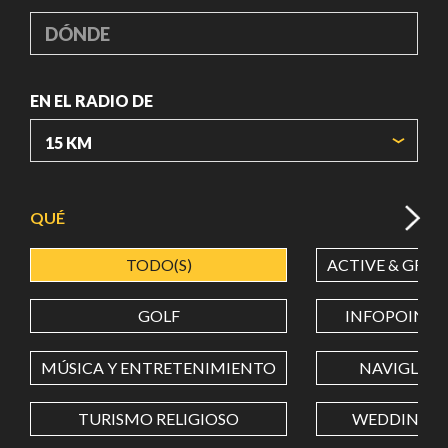
DÓNDE
EN EL RADIO DE
ORIGIN COORDINATES
QUÉ
TODO(S)
ACTIVE & GREE
LATITUD
GOLF
INFOPOINT
LONGITUD
MÚSICA Y ENTRETENIMIENTO
NAVIGLI
TURISMO RELIGIOSO
WEDDING
Value in decimal degrees. Use dot (.) as decimal separator.