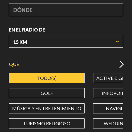
DÓNDE
EN EL RADIO DE
ORIGIN COORDINATES
QUÉ
TODO(S)
ACTIVE & GREE
LATITUD
GOLF
INFOPOINT
LONGITUD
MÚSICA Y ENTRETENIMIENTO
NAVIGLI
TURISMO RELIGIOSO
WEDDING
Value in decimal degrees. Use dot (.) as decimal separator.