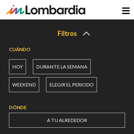
Pasar
al
Filtros
contenido
principal
CUÁNDO
HOY
DURANTE LA SEMANA
WEEKEND
ELEGIR EL PERIODO
DÓNDE
A TU ALREDEDOR