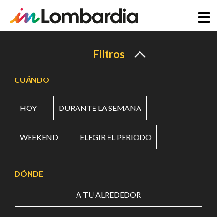
Pasar
al
Filtros
contenido
principal
CUÁNDO
HOY
DURANTE LA SEMANA
WEEKEND
ELEGIR EL PERIODO
DÓNDE
A TU ALREDEDOR