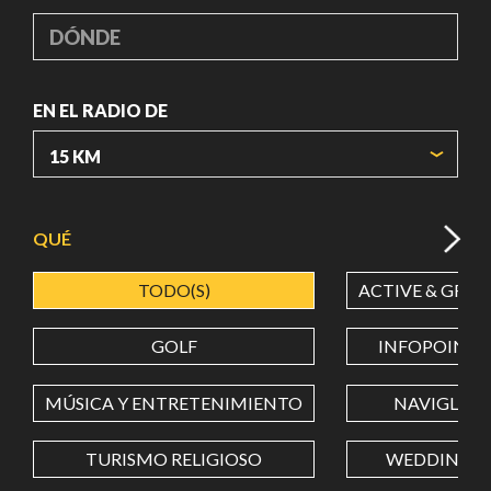
DÓNDE
EN EL RADIO DE
ORIGIN COORDINATES
QUÉ
TODO(S)
ACTIVE & GREE
LATITUD
GOLF
INFOPOINT
LONGITUD
MÚSICA Y ENTRETENIMIENTO
NAVIGLI
TURISMO RELIGIOSO
WEDDING
Value in decimal degrees. Use dot (.) as decimal separator.