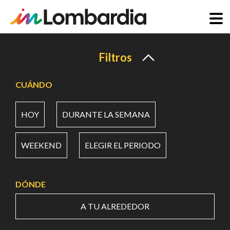
Pasar
al
Filtros
contenido
principal
CUÁNDO
HOY
DURANTE LA SEMANA
WEEKEND
ELEGIR EL PERIODO
DÓNDE
A TU ALREDEDOR