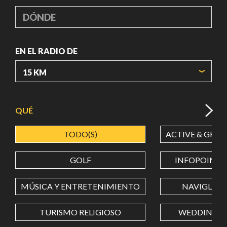
DÓNDE
EN EL RADIO DE
ORIGIN COORDINATES
QUÉ
TODO(S)
ACTIVE & GREE
LATITUD
GOLF
INFOPOINT
LONGITUD
MÚSICA Y ENTRETENIMIENTO
NAVIGLI
TURISMO RELIGIOSO
WEDDING
Value in decimal degrees. Use dot (.) as decimal separator.