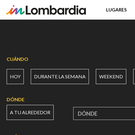
LUGARES
Pasar
al
contenido
principal
CUÁNDO
HOY
DURANTE LA SEMANA
WEEKEND
DÓNDE
A TU ALREDEDOR
DÓNDE