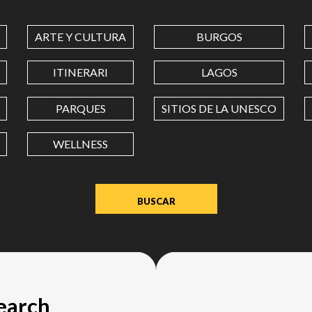
COORDINATES
ARTE Y CULTURA
BURGOS
LATITUD
ITINERARI
LAGOS
PARQUES
SITIOS DE LA UNESCO
LONGITUD
WELLNESS
Value
in
decimal
degrees.
Use
dot
(.)
as
search
decimal