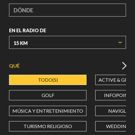
DÓNDE
EN EL RADIO DE
ORIGIN COORDINATES
QUÉ
TODO(S)
ACTIVE & GREE
LATITUD
GOLF
INFOPOINT
LONGITUD
MÚSICA Y ENTRETENIMIENTO
NAVIGLI
TURISMO RELIGIOSO
WEDDING
Value in decimal degrees. Use dot (.) as decimal separator.