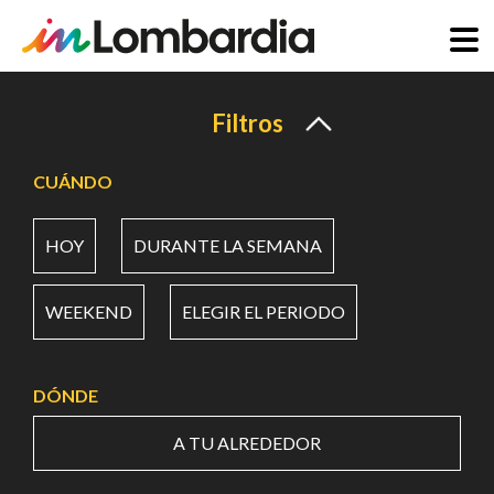
Pasar
al
Filtros
contenido
principal
CUÁNDO
HOY
DURANTE LA SEMANA
WEEKEND
ELEGIR EL PERIODO
DÓNDE
A TU ALREDEDOR