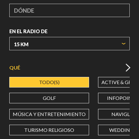
DÓNDE
EN EL RADIO DE
ORIGIN COORDINATES
QUÉ
TODO(S)
ACTIVE & GREE
LATITUD
GOLF
INFOPOINT
LONGITUD
MÚSICA Y ENTRETENIMIENTO
NAVIGLI
TURISMO RELIGIOSO
WEDDING
Value in decimal degrees. Use dot (.) as decimal separator.