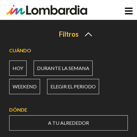
Pasar
al
Filtros
contenido
principal
CUÁNDO
HOY
DURANTE LA SEMANA
WEEKEND
ELEGIR EL PERIODO
DÓNDE
A TU ALREDEDOR