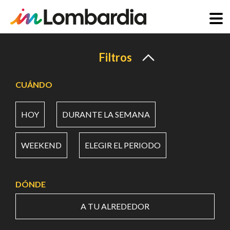
Pasar
al
Filtros
contenido
principal
CUÁNDO
HOY
DURANTE LA SEMANA
WEEKEND
ELEGIR EL PERIODO
DÓNDE
A TU ALREDEDOR