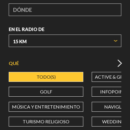
DÓNDE
EN EL RADIO DE
ORIGIN COORDINATES
QUÉ
TODO(S)
ACTIVE & GREE
LATITUD
GOLF
INFOPOINT
LONGITUD
MÚSICA Y ENTRETENIMIENTO
NAVIGLI
TURISMO RELIGIOSO
WEDDING
Value in decimal degrees. Use dot (.) as decimal separator.