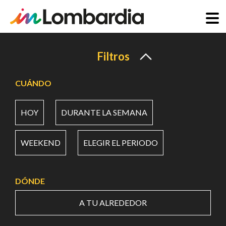
Pasar
al
Filtros
contenido
principal
CUÁNDO
HOY
DURANTE LA SEMANA
WEEKEND
ELEGIR EL PERIODO
DÓNDE
A TU ALREDEDOR