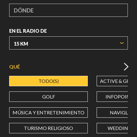
DÓNDE
EN EL RADIO DE
ORIGIN COORDINATES
QUÉ
TODO(S)
ACTIVE & GREE
LATITUD
GOLF
INFOPOINT
LONGITUD
MÚSICA Y ENTRETENIMIENTO
NAVIGLI
TURISMO RELIGIOSO
WEDDING
Value in decimal degrees. Use dot (.) as decimal separator.