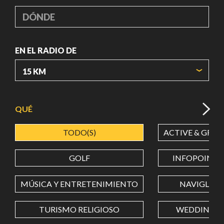
DÓNDE
EN EL RADIO DE
ORIGIN COORDINATES
QUÉ
TODO(S)
ACTIVE & GREE
LATITUD
GOLF
INFOPOINT
LONGITUD
MÚSICA Y ENTRETENIMIENTO
NAVIGLI
TURISMO RELIGIOSO
WEDDING
Value in decimal degrees. Use dot (.) as decimal separator.