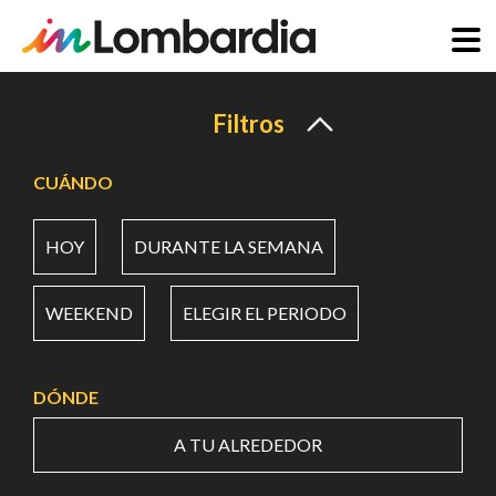
Pasar
al
Filtros
contenido
principal
CUÁNDO
HOY
DURANTE LA SEMANA
WEEKEND
ELEGIR EL PERIODO
DÓNDE
A TU ALREDEDOR