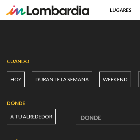
LUGARES
Pasar
al
contenido
principal
CUÁNDO
HOY
DURANTE LA SEMANA
WEEKEND
DÓNDE
A TU ALREDEDOR
DÓNDE