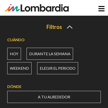
Pasar
al
Filtros
contenido
principal
CUÁNDO
HOY
DURANTE LA SEMANA
WEEKEND
ELEGIR EL PERIODO
DÓNDE
A TU ALREDEDOR