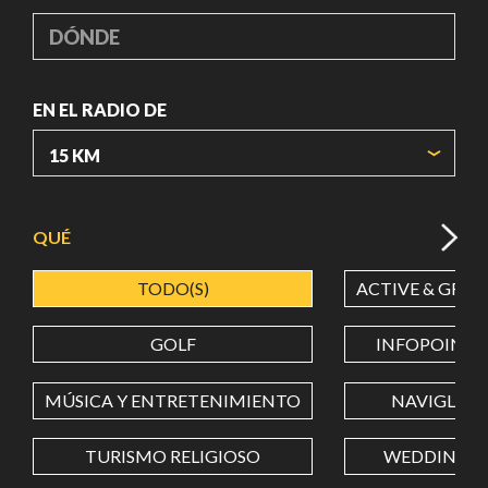
DÓNDE
EN EL RADIO DE
ORIGIN COORDINATES
QUÉ
TODO(S)
ACTIVE & GREE
LATITUD
GOLF
INFOPOINT
LONGITUD
MÚSICA Y ENTRETENIMIENTO
NAVIGLI
TURISMO RELIGIOSO
WEDDING
Value in decimal degrees. Use dot (.) as decimal separator.