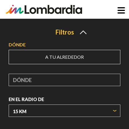
Pasar
al
Filtros
contenido
DÓNDE
principal
A TU ALREDEDOR
DÓNDE
EN EL RADIO DE
ORIGIN COORDINATES