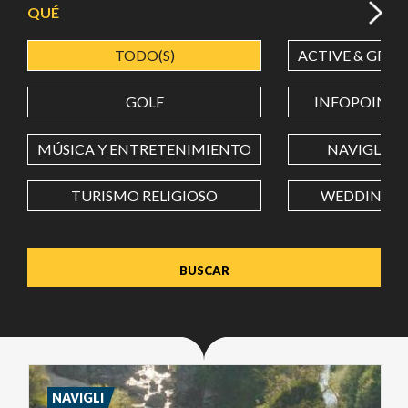
QUÉ
TODO(S)
ACTIVE & GREE
LATITUD
GOLF
INFOPOINT
LONGITUD
MÚSICA Y ENTRETENIMIENTO
NAVIGLI
TURISMO RELIGIOSO
WEDDING
Value in decimal degrees. Use dot (.) as decimal separator.
NAVIGLI