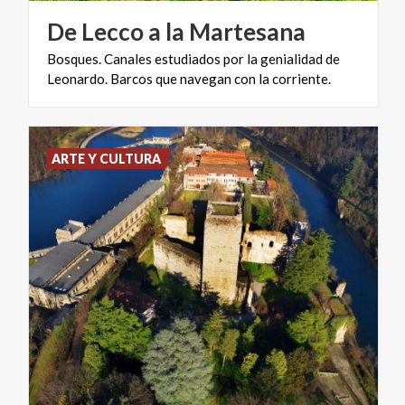
De
Lecco
a
la
Martesana
Bosques.
Canales
estudiados
por
la
genialidad
de
Leonardo.
Barcos
que
navegan
con
la
corriente.
ARTE Y CULTURA