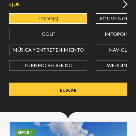
QUÉ
TODO(S)
ACTIVE & GREE
LATITUD
GOLF
INFOPOINT
LONGITUD
MÚSICA Y ENTRETENIMIENTO
NAVIGLI
TURISMO RELIGIOSO
WEDDING
Value in decimal degrees. Use dot (.) as decimal separator.
SPORT