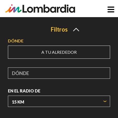
Pasar
al
Filtros
contenido
DÓNDE
principal
A TU ALREDEDOR
DÓNDE
EN EL RADIO DE
ORIGIN COORDINATES