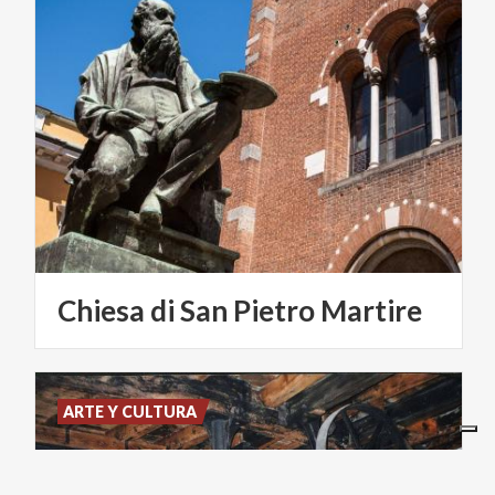
Chiesa
di
San
Pietro
Martire
ARTE Y CULTURA