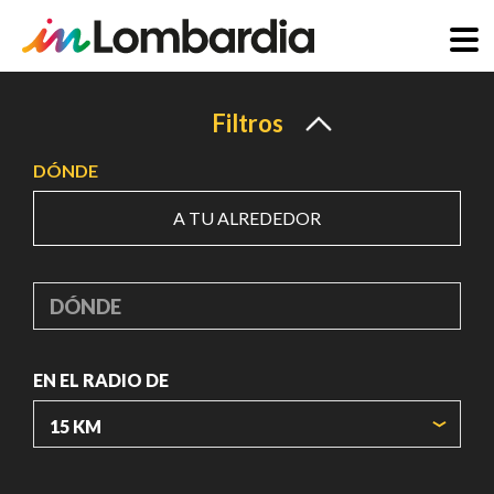
Pasar
al
Filtros
contenido
DÓNDE
principal
A TU ALREDEDOR
DÓNDE
EN EL RADIO DE
ORIGIN COORDINATES