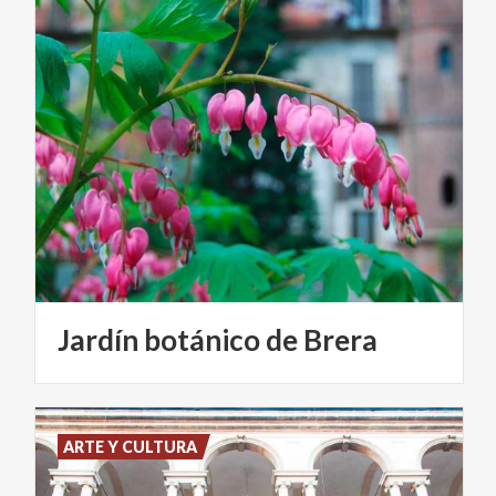
Jardín
botánico
de
Brera
ARTE Y CULTURA