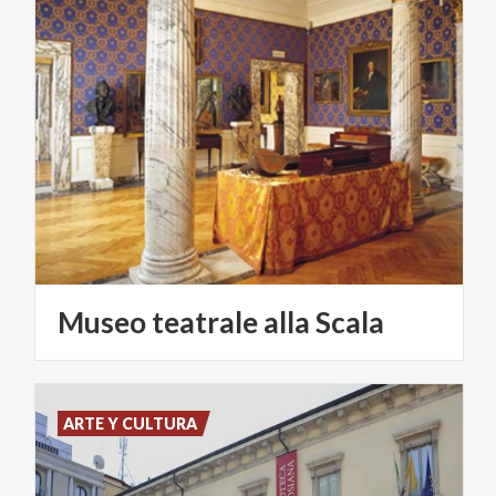
Museo
teatrale
alla
Scala
ARTE Y CULTURA