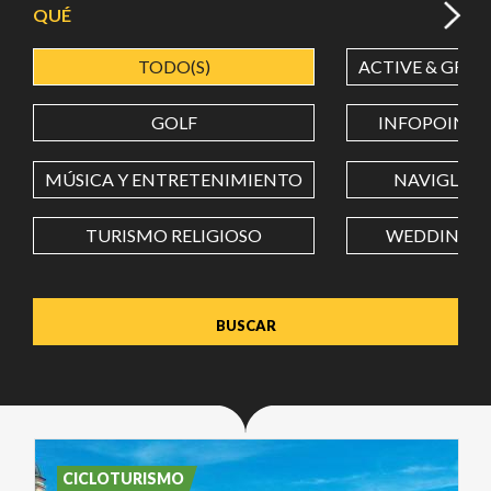
QUÉ
TODO(S)
ACTIVE & GREE
LATITUD
GOLF
INFOPOINT
LONGITUD
MÚSICA Y ENTRETENIMIENTO
NAVIGLI
TURISMO RELIGIOSO
WEDDING
Value in decimal degrees. Use dot (.) as decimal separator.
CICLOTURISMO