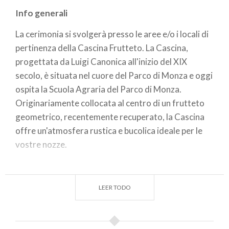
Info generali
La cerimonia si svolgerà presso le aree e/o i locali di
pertinenza della Cascina Frutteto. La Cascina,
progettata da Luigi Canonica all'inizio del XIX
secolo, è situata nel cuore del Parco di Monza e oggi
ospita la Scuola Agraria del Parco di Monza.
Originariamente collocata al centro di un frutteto
geometrico, recentemente recuperato, la Cascina
offre un'atmosfera rustica e bucolica ideale per le
vostre nozze.
Tariffe e Prenotazioni
Le
tariffe
coprono i costi amministrativi e
LEER TODO
organizzativi, oltre al personale celebrante del
Comune di Monza. I pagamenti avverranno tramite
pagoPA. La prenotazione sarà confermata solo