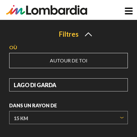
Aller
au
Filtres
contenu
OÙ
principal
AUTOUR DE TOI
OÙ
DANS UN RAYON DE
ORIGIN COORDINATES