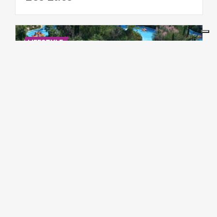
LIFESTYLE
L'été
au
parc