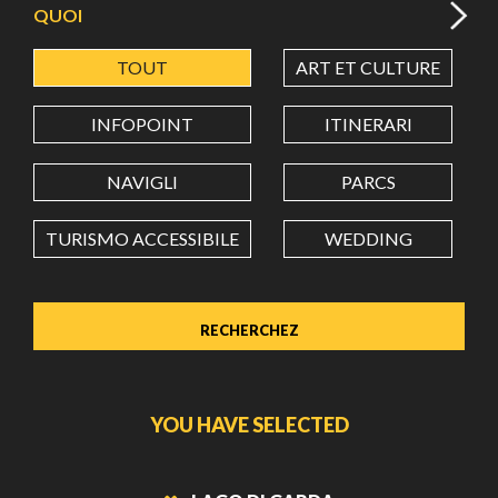
QUOI
TOUT
ART ET CULTURE
LATITUDE
INFOPOINT
ITINERARI
LONGITUDE
NAVIGLI
PARCS
TURISMO ACCESSIBILE
WEDDING
Value in decimal degrees. Use dot (.) as decimal separator.
YOU HAVE SELECTED