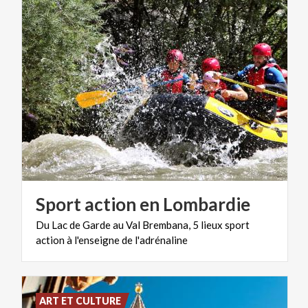
Sport
action
en
Lombardie
Du
Lac
de
Garde
au
Val
Brembana,
5
lieux
sport
action
à
l'enseigne
de
l'adrénaline
ART ET CULTURE