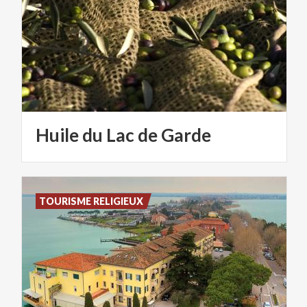
Huile
du
Lac
de
Garde
TOURISME RELIGIEUX