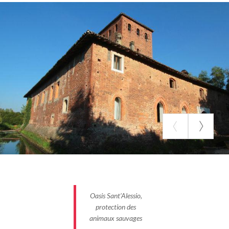
dans la protection et la conservation de la faune. La
réserve naturelle
constitue un environnement idéal
pour les oiseaux migrateurs, qui s’y réfugient
pendant leur transit. Le héron cendré, le martin-
pêcheur, la poule d'eau et d'autres espèces s’y
rafraîchissent et s’y abritent.
L'engagement de l'
Oasis de Sant'Alessio
ne se limite
pas aux oiseaux. Des efforts sont également
déployés pour encourager l'élevage et la
réintroduction d'espèces animales menacées, en
faveur de la conservation de la biodiversité. On
prend des mesures pour préserver et promouvoir la
présence d'amphibiens. Les visiteurs peuvent
apprendre à respecter et à apprécier la valeur de la
Oasis Sant’Alessio,
biodiversité et la nécessité de la préserver pour les
protection des
générations futures.
animaux sauvages