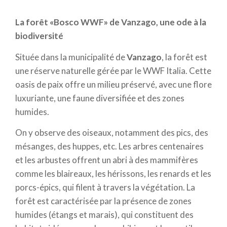
Le parc peut être visité toute l'année, sauf en janvier.
Les billets sont en vente directement au parc ou sur
La forêt «Bosco WWF» de Vanzago, une ode à la
le
site officiel
, qui fournit des infos sur les initiatives
biodiversité
et les visites.
Située dans la municipalité de
Vanzago
, la forêt est
une réserve naturelle gérée par le WWF Italia. Cette
oasis de paix offre un milieu préservé, avec une flore
Parco Ittico Paradiso, immergés dans le royaume
luxuriante, une faune diversifiée et des zones
des poissons
humides.
Bienvenue au Parco Ittico Paradiso, une oasis de
13
On y observe des oiseaux, notamment des pics, des
hectares située dans une forêt d'environ 9 000
mésanges, des huppes, etc. Les arbres centenaires
arbres à Lodi
et consacrée à la conservation de la
et les arbustes offrent un abri à des mammifères
faune piscicole.
comme les blaireaux, les hérissons, les renards et les
Le parc est divisé en zones thématiques et sillonné
porcs-épics, qui filent à travers la végétation. La
de canaux d'eau de source qui abritent diverses
forêt est caractérisée par la présence de zones
espèces de poissons d'eau douce : des chevesnes,
humides (étangs et marais), qui constituent des
des carpes, des carpes koï et des barbeaux, tandis