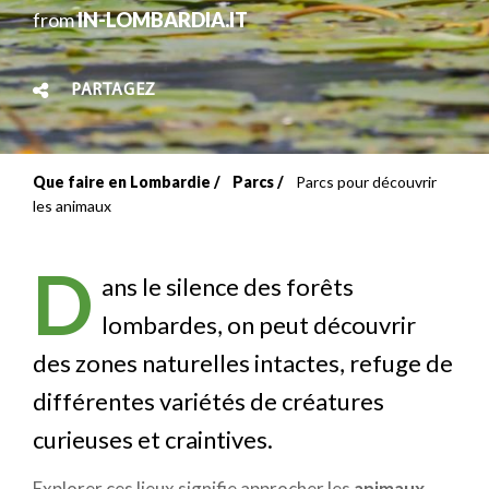
from
IN-LOMBARDIA.IT
PARTAGEZ
Que faire en Lombardie
Parcs
Parcs pour découvrir
Fil
les animaux
d'Ariane
D
ans le silence des forêts
lombardes, on peut découvrir
des zones naturelles intactes, refuge de
différentes variétés de créatures
curieuses et craintives.
Explorer ces lieux signifie approcher les
animaux