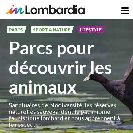
Aller
au
PARCS
SPORT & NATURE
LIFESTYLE
contenu
Parcs pour
principal
découvrir les
animaux
Sanctuaires de biodiversité, les réserves
naturelles sauvegardent le patrimoine
faunistique lombard et nous apprennent à
le respecter