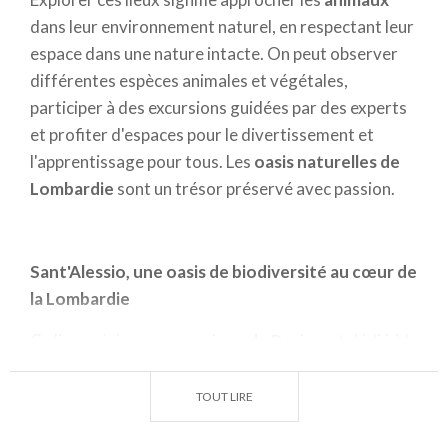
dans leur environnement naturel, en respectant leur
espace dans une nature intacte. On peut observer
différentes espèces animales et végétales,
participer à des excursions guidées par des experts
et profiter d'espaces pour le divertissement et
l'apprentissage pour tous. Les
oasis naturelles de
Lombardie
sont un trésor préservé avec passion.
Sant'Alessio, une oasis de biodiversité au cœur de
la Lombardie
Ce lieu précieux, en
province de Pavie
, est dédié à la
sauvegarde du patrimoine faunistique et à la
réintroduction des espèces sauvages en danger.
TOUT LIRE
L'Oasis de Sant'Alessio joue un rôle fondamental