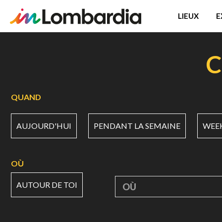
LIEUX
E
Aller
au
C
contenu
principal
QUAND
AUJOURD'HUI
PENDANT LA SEMAINE
WEE
OÙ
AUTOUR DE TOI
OÙ