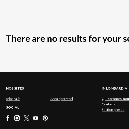
There are no results for your 
NOS SITES
IN LOMBARDIA
ariaspa.it
Area operatori
Qui sommes-nou
Contacts
SOCIAL
Section presse