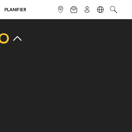
PLANIFIER
POINT INFO
NEWSLETTER
S'INSCRIRE
LANGUE
RECHERC
TO