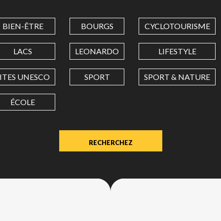
COORDINATES
BIEN-ÊTRE
BOURGS
CYCLOTOURISME
LATITUDE
LACS
LEONARDO
LIFESTYLE
SITES UNESCO
SPORT
SPORT & NATURE
LONGITUDE
ÉCOLE
Value
in
decimal
degrees.
Use
dot
(.)
as
decimal