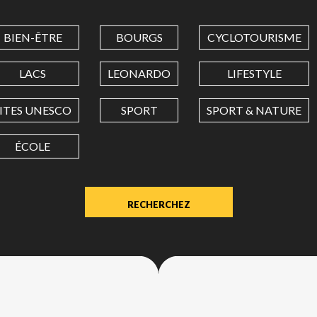
COORDINATES
BIEN-ÊTRE
BOURGS
CYCLOTOURISME
LATITUDE
LACS
LEONARDO
LIFESTYLE
SITES UNESCO
SPORT
SPORT & NATURE
LONGITUDE
ÉCOLE
Value
in
decimal
degrees.
Use
dot
(.)
as
decimal