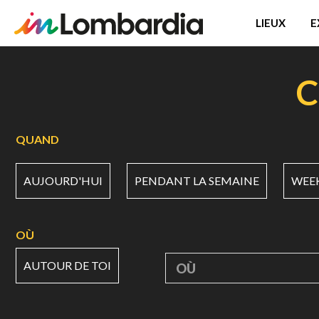
LIEUX
E
Aller
au
C
contenu
principal
QUAND
AUJOURD'HUI
PENDANT LA SEMAINE
WEE
OÙ
AUTOUR DE TOI
OÙ