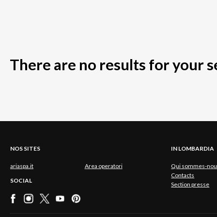
There are no results for your 
NOS SITES
IN LOMBARDIA
ariaspa.it
Area operatori
Qui sommes-nou
Contacts
SOCIAL
Section presse