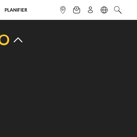
PLANIFIER
POINT INFO
NEWSLETTER
S'INSCRIRE
LANGUE
RECHERC
TO