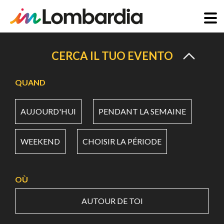
Aller
au
CERCA IL TUO EVENTO
contenu
principal
QUAND
AUJOURD'HUI
PENDANT LA SEMAINE
WEEKEND
CHOISIR LA PÉRIODE
OÙ
AUTOUR DE TOI