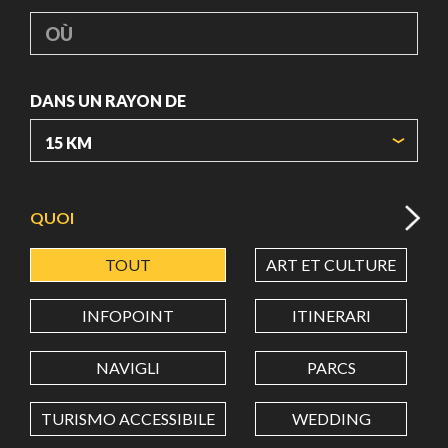
OÙ
DANS UN RAYON DE
ORIGIN COORDINATES
QUOI
TOUT
ART ET CULTURE
LATITUDE
INFOPOINT
ITINERARI
LONGITUDE
NAVIGLI
PARCS
TURISMO ACCESSIBILE
WEDDING
Value in decimal degrees. Use dot (.) as decimal separator.