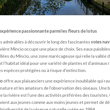
ne immersion dans l'histoire de Milan
 de canaux construit il y a des siècles à des fins commerci
 expérience passionnante parmi les fleurs de lotus
 l'un des éléments les plus caractéristiques de la ville. Re
es d'eau constituent aujourd'hui l'une des principales attra
rs admirables à découvrir le long des fascinantes
voies nav
d'un bateau le long des Navigli
, c’est remonter le temps
 rivière Mincio occupe une place de choix. Ses eaux paisible
l, à l'époque où ces canaux étaient le cœur commercial de l
llées du Mincio, une zone marécageuse qui relie la vallée 
t l’habitat idéal pour une variété de plantes et d'animaux 
la Darsena
est l'une des options les plus captivantes pour 
es espèces protégées ou à risque d’extinction.
lan. Avec pour base de départ l'Alzaia Naviglio Grande 4, c
io
offre aux plaisanciers une expérience inoubliable qui rav
iron 55 minutes vous emmène à la découverte du pittoresq
nature et les amateurs de l'observation des oiseaux. Une 
 femmes lavaient autrefois le linge, et de la splendide égli
e la rivière est l'une des activités préférées des touristes.
au architectural du XIVe siècle qui domine fièrement le Na
vient aux jeunes comme aux moins jeunes et permet de dé
e sous le très suggestif Ponte dello Scodellino, appelé ains
 biodiversité de la réserve naturelle créée en 1984.