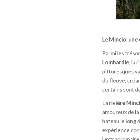
Les Navigli : u
Un dense réseau
Le Mincio: une
hydrauliques est
fascinantes voi
Parmi les tréso
Monter à bord 
Lombardie
, la
le Milan médiéva
pittoresques va
du fleuve, créan
Le
parcours de 
certains sont d
l'histoire de Mi
La
rivière Minc
suggestif d'env
amoureux de la 
Lavandai, où les
bateau le long d
Cristoforo, joy
expérience con
Le
bateau
pass
l'extraordinaire