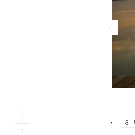
l’intense pigme
Le
parc Adda S
miroitements c
historique et na
Ponte d'Adda, d
Le
Tessin
est r
préserver, marq
marbre de Cando
targue égalemen
Au cours de la 
confirme la val
courants et la 
nature, paysage,
naturel à la flo
harmonie avec 
Embarquer sur 
sauvage.
le cours du Tess
eaux azurées et
Le parcours est
curieux. Les pa
révèle une varié
et rafraîchissa
S
incontestée du 
durant les mois 