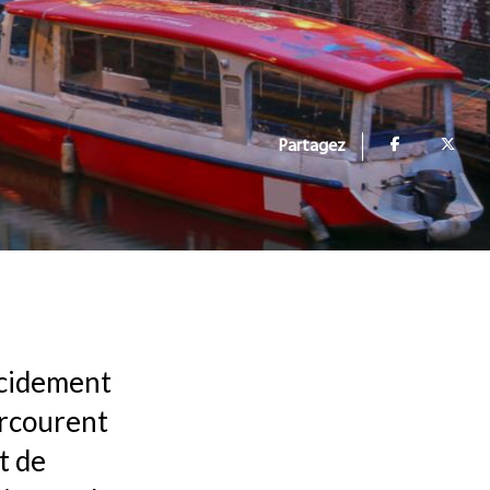
Partagez
lacidement
arcourent
t de