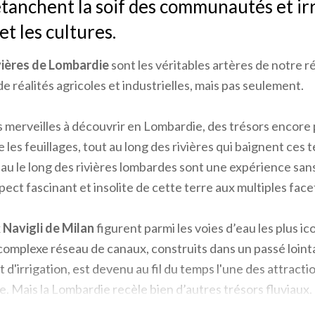
 étanchent la soif des communautés et ir
t les cultures.
vières de Lombardie
sont les véritables artères de notre ré
e réalités agricoles et industrielles, mais pas seulement.
s merveilles à découvrir en Lombardie, des trésors encore 
 les feuillages, tout au long des rivières qui baignent ces t
au le long des rivières lombardes sont une expérience sans
ect fascinant et insolite de cette terre aux multiples face
x
Navigli de Milan
figurent parmi les voies d’eau les plus i
omplexe réseau de canaux, construits dans un passé lointa
d'irrigation, est devenu au fil du temps l'une des attractio
lle. Mais la Lombardie recèle bien d’autres trésors fluviaux.