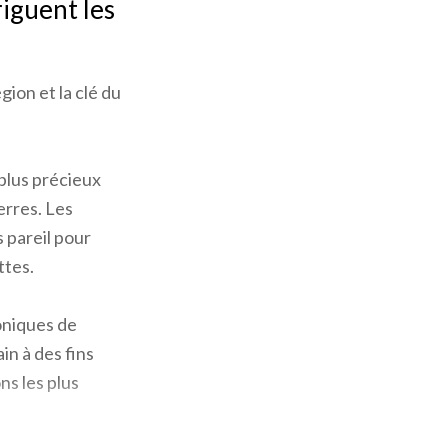
riguent les
gion et la clé du
plus précieux
erres. Les
 pareil pour
ttes.
coniques de
in à des fins
ns les plus