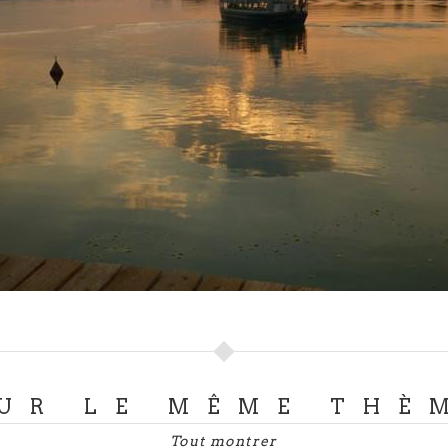
ntation de ses eaux, et qui offre une myriade de paysages 
ud
, situé au
cœur de la Lombardie
, est la porte d'entrée d'
hromatiques.
turelle extraordinaire, dont les accès sont situés à Pizzigh
eux accès privilégiés à un écosystème naturel que le temp
iche de sens et d'histoire : les péniches y transportaient jad
uant le début d'un voyage le long du fleuve du temps.
glia destiné à la cathédrale de Milan. Depuis 2002, le par
t du titre prestigieux de réserve de la biosphère de l'UN
balade en bateau d'une durée d’une heure, laissez-vous ber
eur exceptionnelle de ce lieu qui conjugue de manière extr
beauté de la nature environnante. Le
parc Adda Sud
est un
 histoire et art.
re luxuriante qui abrite une riche faune indigène. La rivière
son environnement, offrant une expérience immersive dan
l'un de ces bateaux
, c'est s'immerger dans la nature inta
in, le long de la célèbre Via dei Marmi. Sur 12 km, vous nav
 rencontrez au fil de l’eau de gracieux groupes de cygnes 
 une boucle fascinante partant de l'
embarcadère de Pizz
rfums intenses des bois de genêts, châtaigniers et chênes a
té de paysages et de sites au charme particulier. La rivièr
nt de la rivière, offrant une expérience zen et revigorant
UR LE MÊME THÈ
territoire, coule avec vivacité au beau milieu d'une végéta
les plus chauds.
Tout montrer