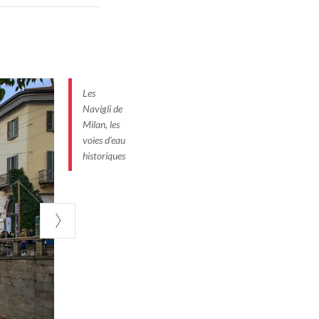
ignes d’un
lages
 vitale et leur
Les
toriques. Ses
Navigli de
Milan, les
e châteaux
voies d'eau
laisanciers une
historiques
s de découvrir.
, invitant les
ccasion de