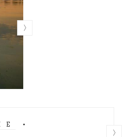
et de
une oasis
ettone et à
s a su
is le précieux
c du Tessin se
ESCO. Cela
cer par les
aordinaire
 sanctuaire
 coule en
s la nature
cte qui embrasse
iguez dans les
et de canards
ighettone
et
niment l'air vif
e Adda, star
e, notamment
ME
tion