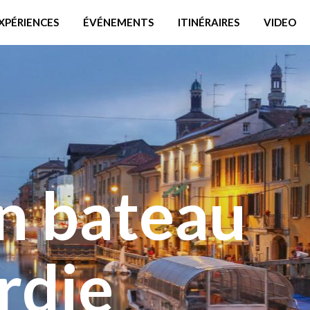
XPÉRIENCES
ÉVÉNEMENTS
ITINÉRAIRES
VIDEO
n bateau
rdie