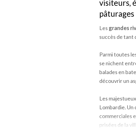
visiteurs,
pâturages e
Les
grandes ri
succès de tant d
Parmi toutes le
se nichent entre
balades en bate
découvrir un asp
Les majestueu
Lombardie. Un c
commerciales et 
prisées de la vi