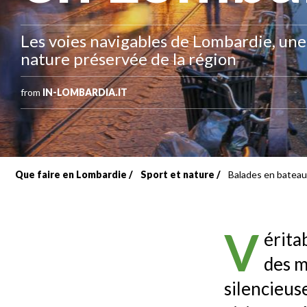
Les voies navigables de Lombardie, une
nature préservée de la région
from
IN-LOMBARDIA.IT
Que faire en Lombardie
Sport et nature
Balades en bateau
Fil
d'Ariane
V
érita
des m
silencieus