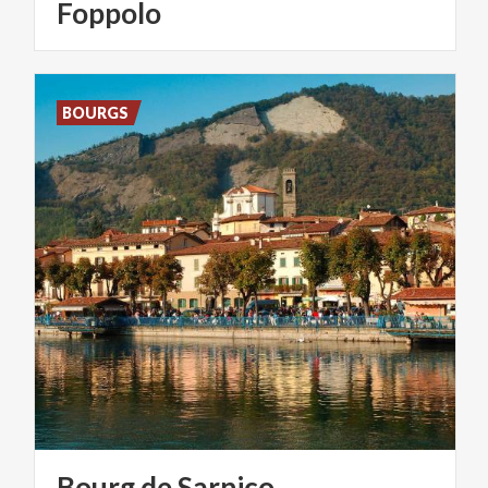
Foppolo
BOURGS
Bourg
de
Sarnico