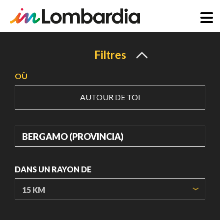
Aller
au
Filtres
contenu
OÙ
principal
AUTOUR DE TOI
OÙ
DANS UN RAYON DE
ORIGIN COORDINATES