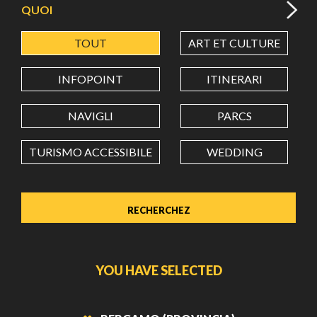
QUOI
TOUT
ART ET CULTURE
LATITUDE
INFOPOINT
ITINERARI
LONGITUDE
NAVIGLI
PARCS
TURISMO ACCESSIBILE
WEDDING
Value in decimal degrees. Use dot (.) as decimal separator.
YOU HAVE SELECTED