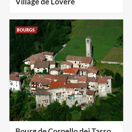
Village
de
Lovere
BOURGS
Bourg
de
Cornello
dei
Tasso