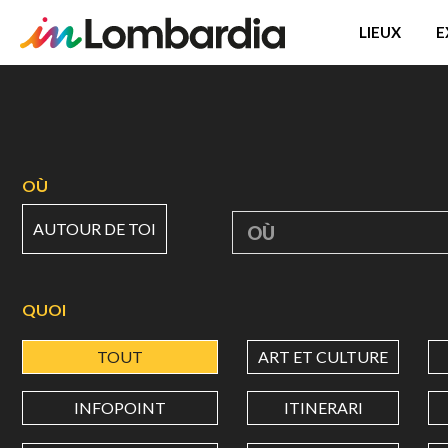
LIEUX
E
Aller
au
contenu
principal
OÙ
AUTOUR DE TOI
OÙ
QUOI
TOUT
ART ET CULTURE
INFOPOINT
ITINERARI