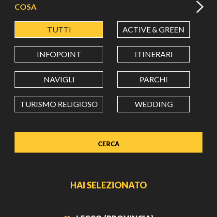
COSA
TUTTI
ACTIVE & GREEN
A
LATITUDINE
INFOPOINT
ITINERARI
LONGITUDINE
NAVIGLI
PARCHI
TURISMO RELIGIOSO
WEDDING
Value in decimal degrees. Use dot (.) as decimal separator.
HAI SELEZIONATO