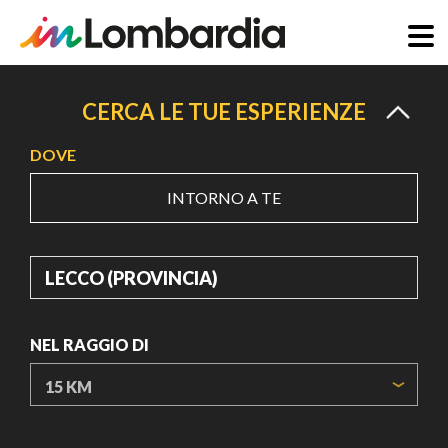
Salta
al
CERCA LE TUE ESPERIENZE
contenuto
DOVE
principale
INTORNO A TE
DOVE
NEL RAGGIO DI
ORIGIN COORDINATES